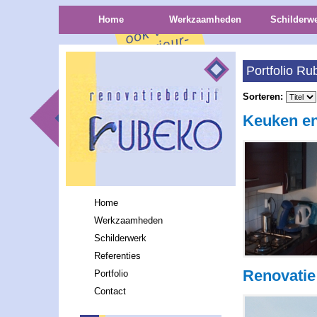
Home
Werkzaamheden
Schilderw
Portfolio Ru
Sorteren:
Keuken en
Home
Werkzaamheden
Schilderwerk
Referenties
Renovati
Portfolio
Contact